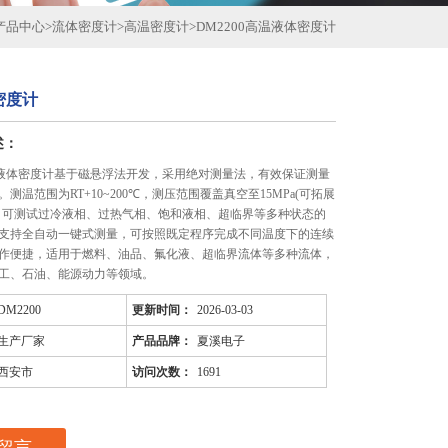
产品中心
>
流体密度计
>
高温密度计
>
DM2200高温液体密度计
密度计
述：
高温液体密度计基于磁悬浮法开发，采用绝对测量法，有效保证测量
测温范围为RT+10~200℃，测压范围覆盖真空至15MPa(可拓展
，可测试过冷液相、过热气相、饱和液相、超临界等多种状态的
支持全自动一键式测量，可按照既定程序完成不同温度下的连续
作便捷，适用于燃料、油品、氟化液、超临界流体等多种流体，
工、石油、能源动力等领域。
DM2200
更新时间：
2026-03-03
生产厂家
产品品牌：
夏溪电子
西安市
访问次数：
1691