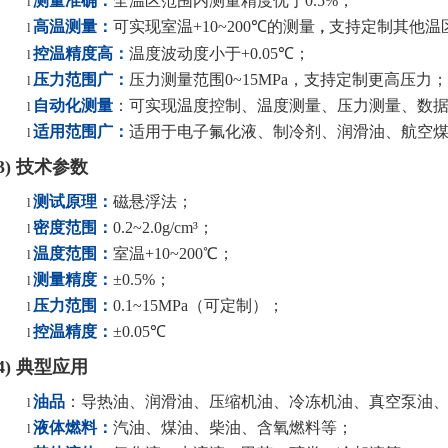
测量准确
：
全温区范围内测量精度优于
0.5%
；
l
高温测量
：
可实现室温
+10~200℃
的测量
支持定制其他温
l
，
控温精度高
：
温度波动度小于
+0.05℃
；
l
压力范围广
：
压力测量范围
0~15MPa
，支持定制更高压力
；
l
自动化测量
：
可实现温度控制、温度测量、压力测量、数
l
适用范围广
：
适用于电子氟化液、制冷剂、润滑油、航空
l
3) 技术参数
测试原理：
磁悬浮法
；
l
密度范围
：
0.2~2.0g/cm³
；
l
温度范围：
室温
+10
~200℃
；
l
测量精度
：
±0.5%
；
l
压力范围：
0.1~15MPa（
可定制
）
；
l
控温精度
：
±0.05℃
l
4)
典型应用
油品
：
导热油、润滑油、压缩机油、冷冻机油、真空泵油
l
液体燃料
：
汽油、煤油、柴油、含氧燃料等；
l