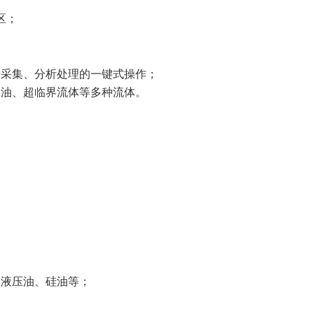
区
；
据采集、分析处理的一键式操作
；
煤油、超临界流体等多种流体
。
、液压油、硅油等
；