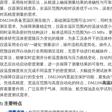
原理，采用络对测呈法，从根源上确保测量结果的准确性与可靠
量。仪器测呈精度高，全温区范围内相对误差优于
±0.5%
，误差
对高精度测量的需求。
DM2200
具备宽温区测呈能力，基础测温范围可达
200°C
，同时
测呈需求。为保障测量稳定性，仪器全温区范围内控温波动度小
同时采用高密封性结构设计，标准适用压力范围为
0~15 MPa
，
精准研究流体密度随压力变化的规律，为多工况条件下的流体特
仪器采用全白动“一键化"测量设计，操作流程高度简化。操作
照预设程序白动执行全周期测呈流程，无需手动进行机械操作，
定算法，能够实时监测并分析温度曲线与压力曲线变化，自动判
状态后自动启动密度测量，进一步保障了测量结果的可靠性。此
设温度梯度依次完成不同温度下的密度测试，大幅提升测试效率
为保障仪器运行的安全性，
DM2200
内置超压保护功能，避免由
。凭借高精度、宽温压范围与高度自动化的特点，
DM2200
高温
挥着重要作用，广泛应用于气体、润滑油、航空煤油及化学试剂
体密度测试需求。
2)
主要特点