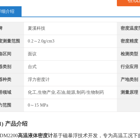
在线
详细介绍
牌
夏溪科技
密度温度
度测量范围
0.2～2.0g/cm3
密度精度
格区间
面议
检测类型
器类别
台式
行业应用
器种类
浮力密度计
产地类别
用领域
化工,生物产业,石油,能源,制药/生物制药
测量原理
力范围
0～15 MPa
1)
产品介绍
DM2200
高温液体密度计
基于磁暴浮技术开发，专为高温工况下