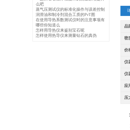
么吧
蒸气压测试仪的标准化操作与误差控制
润滑油和制冷剂混合工质的PνT图
在使用导热系数测试仪时的注意事项有
哪些你知道么
品
怎样用导热仪来鉴别宝石呢
怎样使用热导仪来测量钻石的真伪
密
价
仪
仪
应
压