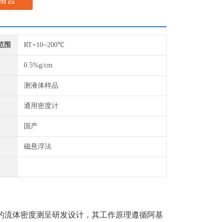
留言
范围
RT+10~200℃
0.5%g/cm
测液体样品
通用密度计
国产
磁悬浮法
的流体密度测呈研发设计，其工作原理遵循阿基