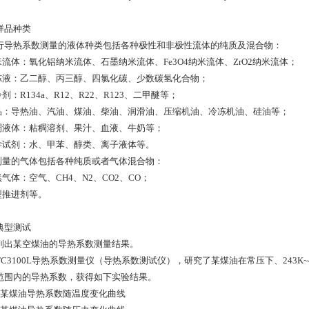
样品种类
行导热系数测量的液体种类包括各种极性和非极性流体的纯质及混合物：
纳米流体：氧化铝纳米流体、石墨纳米流体、Fe3O4纳米流体、ZrO2纳米流体；
冷冻液：乙二醇、丙三醇、四氯化碳、少数碳氢化合物；
冷剂：R134a、R12、R22、R123、二甲醚等；
油品：导热油、汽油、煤油、柴油、润滑油、压缩机油、冷冻机油、硅油等；
粘稠液体：粘稠溶剂、果汁、血液、牛奶等；
化学试剂：水、甲苯、醇类、离子液体等。
可测量的气体包括各种纯质或者气体混合物：
然气体：空气、CH4、N2、CO2、CO；
新型推进剂等。
典型测试
列出某空煤油的导热系数测量结果。
C3100L导热系数测量仪（导热系数测试仪），研究了某煤油在常压下、243K~453K
范围内的导热系数，获得如下实验结果。
：某煤油导热系数随温度变化曲线