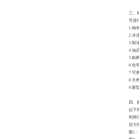
三、
可进
1.
2.
3.制
4.
5.
6.
7.
8.天
9.
四、
以下
利用T
压力
图1