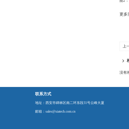
图2
更多
上
没有相
联系方式
地址：西安市碑林区南二环东段31号云峰大厦
邮箱：sales@xiatech.com.cn