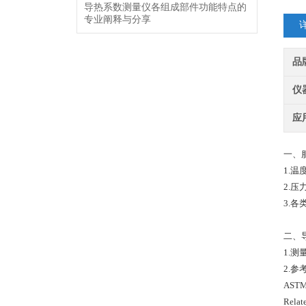
导热系数测量仪各组成部件功能特点的
专业阐释与分享
品
仪
应
一、
1.温
2.压
3.
二、
1.
2.参考标
ASTM 
Relat