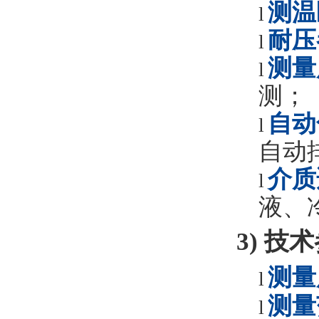
测温
l
耐压
l
测量
l
测
；
自动
l
自动
介质
l
液、
3)
技术
测量
l
测量
l