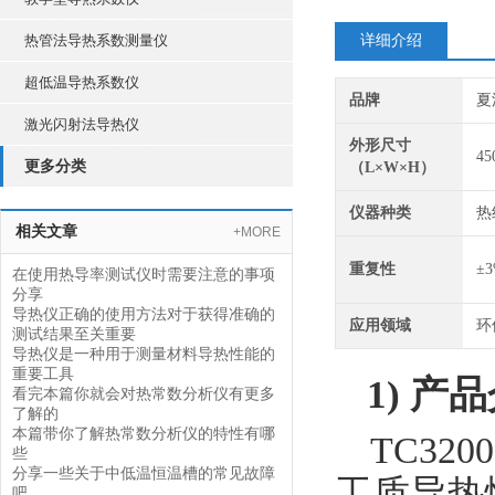
热管法导热系数测量仪
详细介绍
超低温导热系数仪
品牌
夏
激光闪射法导热仪
外形尺寸
45
更多分类
（L×W×H）
仪器种类
热
相关文章
+MORE
重复性
±
在使用热导率测试仪时需要注意的事项
分享
导热仪正确的使用方法对于获得准确的
应用领域
环
测试结果至关重要
导热仪是一种用于测量材料导热性能的
重要工具
1)
产品
看完本篇你就会对热常数分析仪有更多
了解的
本篇带你了解热常数分析仪的特性有哪
TC320
些
分享一些关于中低温恒温槽的常见故障
工质导热
吧