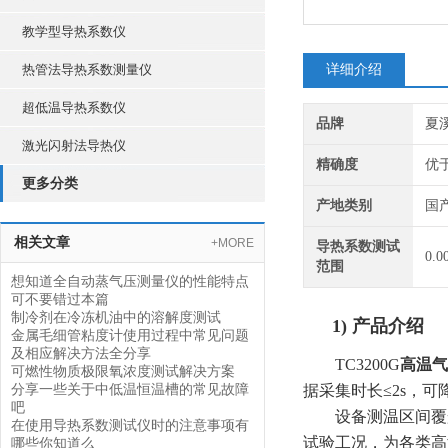
教学型导热系数仪
热管法导热系数测量仪
详细介绍
超低温导热系数仪
品牌
夏
激光闪射法导热仪
精确度
优于
更多分类
产地类别
国
相关文章
+MORE
导热系数测试
0.0
范围
想知道全自动蒸气压测量仪的性能特点
可不要错过本篇
制冷剂在冷冻机油中的溶解度测试
1)
产品介绍
金属毛细管粘度计使用过程中常见问题
及相应解决方法全分享
TC3200G
高温气
可燃性物质极限氧浓度测试解决方案
分享一些关于中低温恒温槽的常见故障
据采集时长≤2s，
吧
设备测温区间覆盖
在使用导热系数测试仪时的注意事项有
试验工况，为各类高
哪些你知道么