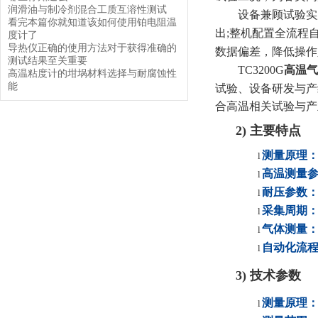
润滑油与制冷剂混合工质互溶性测试
设备兼顾试验实
看完本篇你就知道该如何使用铂电阻温
出;整机配置全流程
度计了
导热仪正确的使用方法对于获得准确的
数据偏差，降低操作
测试结果至关重要
TC3200G
高温气
高温粘度计的坩埚材料选择与耐腐蚀性
能
试验、设备研发与产
合高温相关试验与产
2)
主要特点
测量原理
l
高温测量
l
耐压参数
l
采集周期
l
气体测量
l
自动化流
l
3)
技术参数
测量原理
l