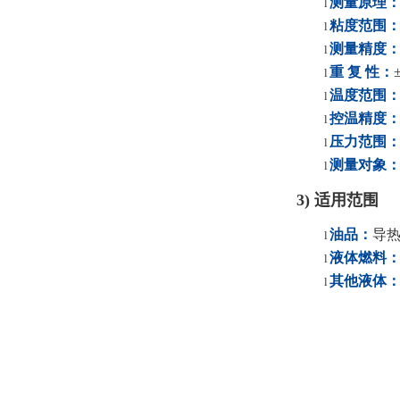
测量原理
l
粘度范围
l
测量精度
l
重 复 性
：
l
温度范围
l
控温精度
l
压力范围
l
测量对象
l
3)
适用范围
油品
：
导
l
液体燃料
l
其他液体
l