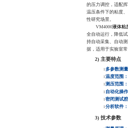
的压力调控，适配挥
温压条件下的粘度、
性研究场景。
VM4000
液体
粘
全自动运行，降低试
持自动采集、自动测
据，适用
于实验室常
2)
主要特点
多参数测
l
温度范围
l
测压范围
l
自动化操
l
密闭测试
l
分析软件
l
3)
技术参数