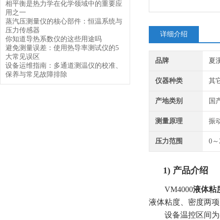
相平衡是热力学在化学领域中的重要应
用之一
蒸汽压测量仪的核心部件：恒温系统与
压力传感器
详细介绍
你知道导热系数仪的这些用途吗
避免测量误差：使用热导率测试仪的5
大常见误区
品牌
夏
设备运维指南：多通道测温仪的校准、
保养与常见故障排除
仪器种类
其
产地类别
国
测量原理
振
压力范围
0～
1)
产品介绍
VM4000
液体
粘
液体粘度、密度两项
设备温控区间为-