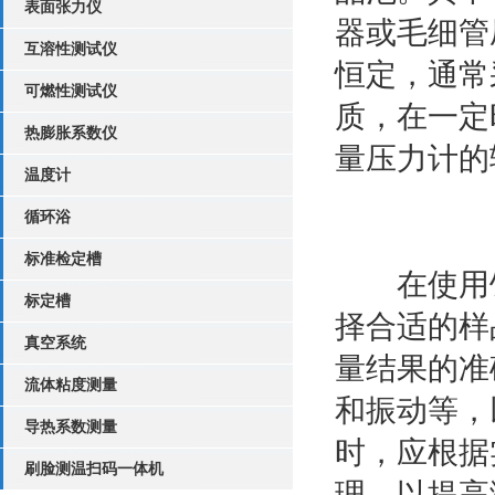
表面张力仪
器或毛细管
互溶性测试仪
恒定，通常
可燃性测试仪
质，在一定
热膨胀系数仪
量压力计的
温度计
循环浴
标准检定槽
在使用饱
标定槽
择合适的样
真空系统
量结果的准
流体粘度测量
和振动等，
导热系数测量
时，应根据
刷脸测温扫码一体机
理，以提高