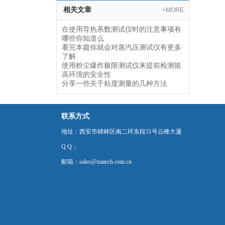
相关文章
+MORE
在使用导热系数测试仪时的注意事项有
哪些你知道么
看完本篇你就会对蒸汽压测试仪有更多
了解
使用粉尘爆炸极限测试仪来提前检测挺
高环境的安全性
分享一些关于粘度测量的几种方法
联系方式
地址：西安市碑林区南二环东段31号云峰大厦
Q Q：
邮箱：sales@xiatech.com.cn