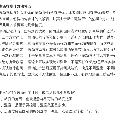
高温粘度计方法特点
弦粘度计以固体的振动特性(含有液体，或者周围包围有液体)来获得
因而可以使得结构设计的很紧凑，且其由于粘性耗散产生的热量很小， 
因此可以获得高的测量精度。
弦法具有一些特别的优势，因而受到国际流体粘度研究领域的广泛关
工作方程严谨： 振动弦的传感器部分拥有一系列严谨的工作方程，以及
消除张力影响： 振动弦装置不受表面张力和界面张力的影响，而这些影
避免逐级标定： 振动弦系统在其可以应用的测量范围内，均可以避免逐
自动化程度高： 由于测量量基本为电测量，理论上振动弦法可以实现全
绝对测量数据： 理论上可以实现绝对测量，不需要任何标定(已经有实验室
测试腔体密闭： 振动弦方法可应用于封闭式结构，满足不同温度、不同
克服了其他方法开放式设计无法耐压、控压的不足，有效地测量工质在特
我们在选择粘度计时，该考虑哪几个参数呢?
粘度的范围，也就是您样品可能的粘度范围。
温度，是否需要控温，温度范围是多少。
是否需要在固定的剪切速率下测量，或者固定转速、转子等。