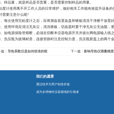
样品量，就是样品是否贵重，是否需要控制样品的用量。
计使用离不开工作人员的日常维护，做好相关工作能有效提升设备的使
时需要注意什么呢?
每次使用完粘度计之后，应将测血装置血盘和锥板清洗干净擦干放置
使用环境应清洁无灰尘，清洗锥板，切血皿时要干净无灰尘无油脂，更
如电源保险管熔断，必须在切断本仪器电源开关并拔出网电源输入线之
负压瓶为玻璃材质，连接管路时注意控制力度，负压瓶胶盖上的两个金
一篇：
导热系数仪是如何校准的呢
下一篇：
影响导热仪测量精度
我们的愿景
通过技术为用户创造价值
成为全球物性仪器领域的引领者