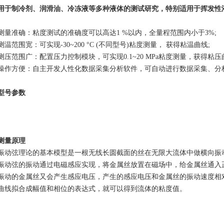
用于制冷剂、润滑油、冷冻液等多种液体的测试研究，特别适用于挥发性
准确：粘度测试的准确度可以高达1 %以内，全量程范围内小于3%;
范围宽：可实现-30~200 °C (不同型号)粘度测量， 获得粘温曲线;
范围广：配置压力控制模块，可实现0.1~20 MPa粘度测量，获得粘压
方便：自主开发人性化数据采集分析软件，可自动进行数据采集、分
型号参数
测量原理
弦理论的基本模型是一根无线长圆截面的丝在无限大流体中做横向振动
弦的振动通过电磁感应实现，将金属丝放置在磁场中，给金属丝通入正
振动的金属丝又会产生感应电压，产生的感应电压和金属丝的振动速度相
曲线拟合成幅值和相位的表达式，就可以得到流体的粘度值。