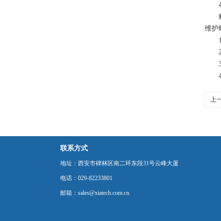
4、
粘度
维护
1、
2、
3、
4、
上
联系方式
地址：西安市碑林区南二环东段31号云峰大厦
电话：029-82233801
邮箱：sales@xiatech.com.cn