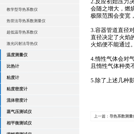
2.反应初始压
会随之增大，燃
教学型导热系数仪
极限范围会变宽
热管法导热系数测量仪
3.容器管道直
超低温导热系数仪
直径决定了火焰
激光闪射法导热仪
火焰便不能通过
温度测量仪
4.惰性气体会
且惰性气体种类
比热计
粘度计
5.除了上述几
粘度密度计
流体密度计
蒸气压测试仪
上一篇：
导热系数测量
相平衡测试仪
得力助手