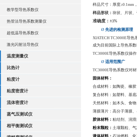
样品尺寸：厚度
≥0.1mm
教学型导热系数仪
样品形状：
块状、片状、
准确度：
热管法导热系数测量仪
±3%
Ø
先进的检测原理
超低温导热系数仪
XIATECH TC3000E
导热
激光闪射法导热仪
成为目前国际上导热系数
TC3000E
导热系数仪操作
温度测量仪
Ø
适用范围广
比热计
TC3000E
导热系数仪对材
固体材料：
粘度计
合成材料：如陶瓷、橡胶
粘度密度计
复合材料：如塑料、基底
流体密度计
天然材料：如木头、食物
薄膜薄片：高分子薄膜、
蒸气压测试仪
胶体材料：
粘结剂、润滑
相平衡测试仪
粉末颗粒：
土壤颗粒、气
液体材料：
石油燃料、化