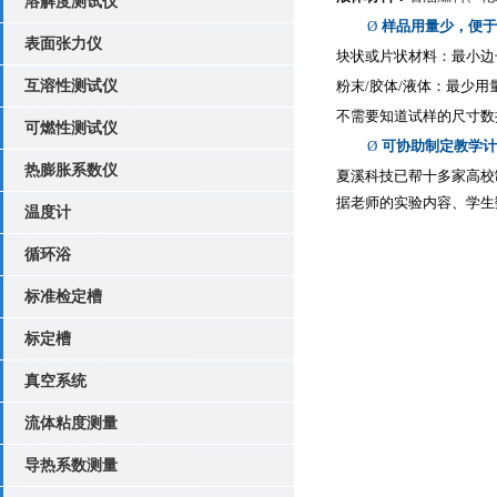
溶解度测试仪
Ø
样品用量少，便于
表面张力仪
块状或片状材料：最小边
互溶性测试仪
粉末
/
胶体
/
液体：最少用
不需要知道试样的尺寸数
可燃性测试仪
Ø
可协助制定教学计
热膨胀系数仪
夏溪科技已帮十多家高校
据老师的实验内容、学生
温度计
循环浴
标准检定槽
标定槽
真空系统
流体粘度测量
导热系数测量