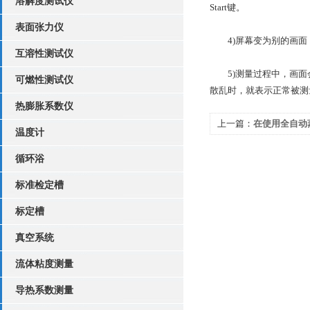
溶解度测试仪
Start键。
表面张力仪
4)屏幕变为别的画面，
互溶性测试仪
5)测量过程中，画面会
可燃性测试仪
散乱时，就表示正常被测
热膨胀系数仪
上一篇：
在使用全自动
温度计
备事项呢
循环浴
标准检定槽
标定槽
真空系统
流体粘度测量
导热系数测量