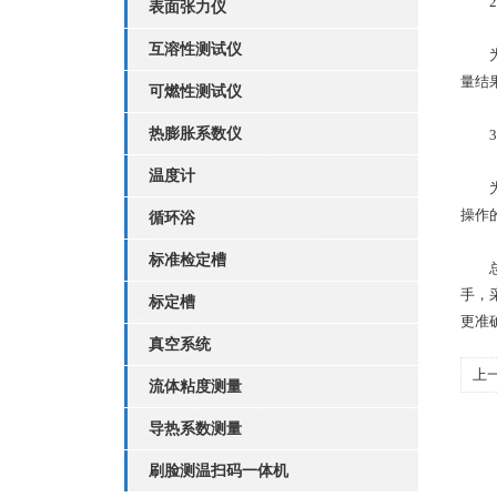
2.
表面张力仪
互溶性测试仪
为了
量结
可燃性测试仪
热膨胀系数仪
3.
温度计
为了
操作
循环浴
标准检定槽
总
手，
标定槽
更准
真空系统
上
流体粘度测量
定
导热系数测量
刷脸测温扫码一体机