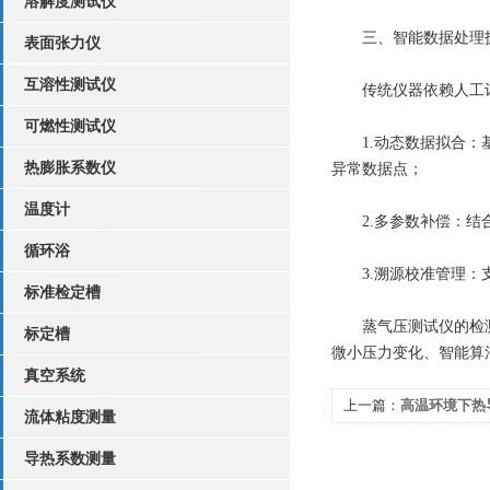
溶解度测试仪
​三、智能数据处理
表面张力仪
互溶性测试仪
传统仪器依赖人工计
可燃性测试仪
​1.动态数据拟合：基于安
热膨胀系数仪
异常数据点；
温度计
​2.多参数补偿：结合气
循环浴
3.​溯源校准管理：支
标准检定槽
蒸气压测试仪的检测精
标定槽
微小压力变化、智能算
真空系统
上一篇：
高温环境下热
流体粘度测量
导热系数测量